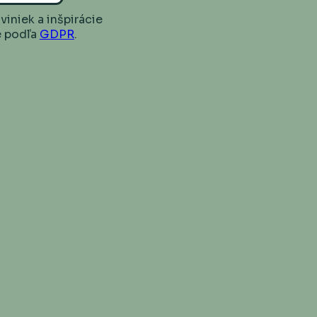
iniek a inšpirácie
e podľa
GDPR
.