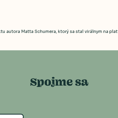
u autora Matta Schumera, ktorý sa stal virálnym na plat
Spojme sa