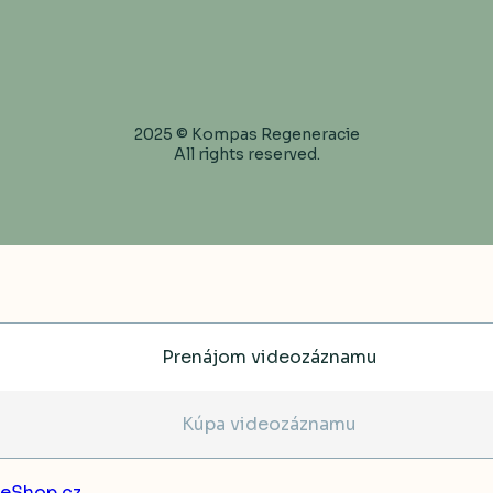
2025 © Kompas Regeneracie
All rights reserved.
Prenájom videozáznamu
Kúpa videozáznamu
leShop.cz
.