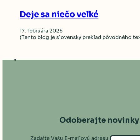
Deje sa niečo veľké
17. februára 2026
(Tento blog je slovenský preklad pôvodného text
Odoberajte novinky
Zadajte Vašu E-mailovú adresu