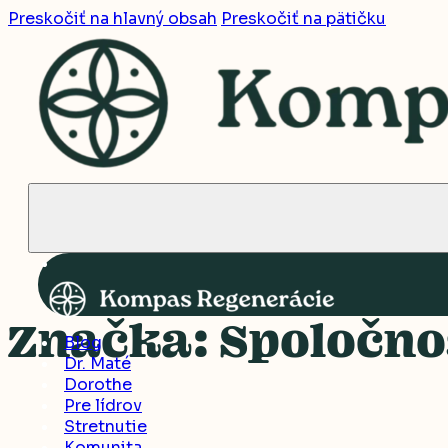
Preskočiť na hlavný obsah
Preskočiť na pätičku
Značka:
Spoločno
Blog
Dr. Maté
Dorothe
Pre lídrov
Stretnutie
Komunita